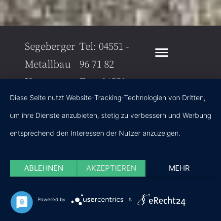
Segeberger
Tel: 04551 -
Metallbau
96 71 82
Uwe
Fax: 04551 -
Diese Seite nutzt Website-Tracking-Technologien von Dritten,
Warzecha
96 71 94
um ihre Dienste anzubieten, stetig zu verbessern und Werbung
Dahlienstrasse
mob: 0170 -
entsprechend den Interessen der Nutzer anzuzeigen.
8
77 60 947
23795 Bad
ABLEHNEN
AKZEPTIEREN
MEHR
Segeberg
Powered by
&