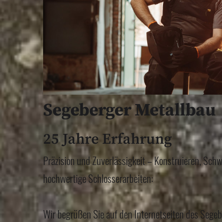
Segeberger Metallbau
25 Jahre Erfahrung
Präzision und Zuverlässigkeit – Konstruieren, Sch
hochwertige Schlosserarbeiten:
Wir begrüßen Sie auf den Internetseiten des Segeb