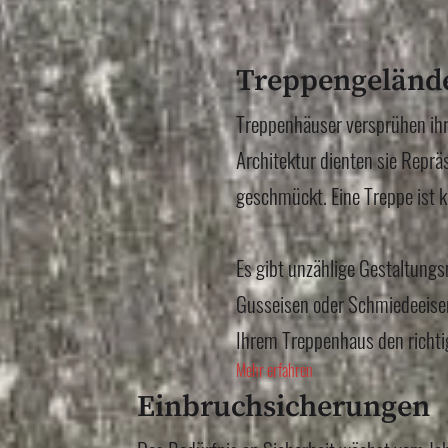
Treppengelände
Treppenhäuser versprühen ihr
Architektur dienten sie Repr
geschmückt. Eine Treppe ist k
Es gibt unzählige Gestaltungs
Gusseisen oder Schmiedeeisen
Ihrem Treppenhaus den richti
Mehr erfahren
Einbruchsicherungen