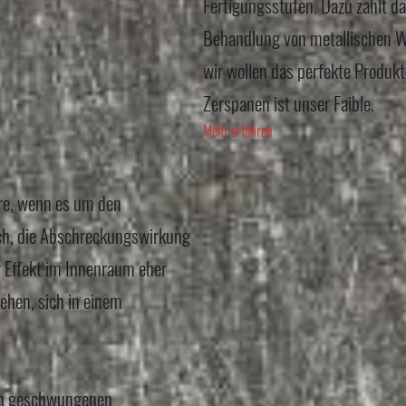
Fertigungsstufen. Dazu zählt da
Behandlung von metallischen We
wir wollen das perfekte Produk
Zerspanen ist unser Faible.
Mehr erfahren
ere, wenn es um den
ach, die Abschreckungswirkung
r Effekt im Innenraum eher
ehen, sich in einem
in geschwungenen