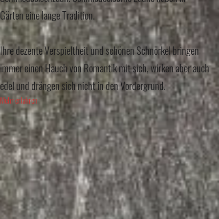
Gärten eine lange Tradition.
Ihre dezente Verspieltheit und schönen Schnörkel bringen
immer einen Hauch von Romantik mit sich, wirken aber auch
edel und drängen sich nicht in den Vordergrund.
Mehr erfahren