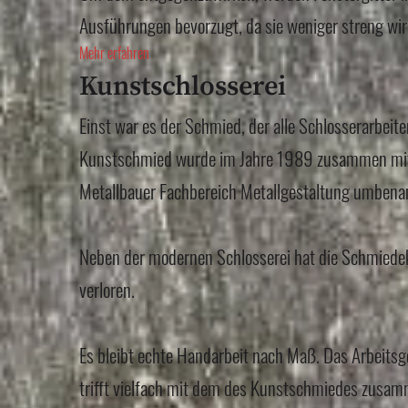
Ausführungen bevorzugt, da sie weniger streng wir
Mehr erfahren
Kunstschlosserei
Einst war es der Schmied, der alle Schlosserarbeit
Kunstschmied wurde im Jahre 1989 zusammen mit 
Metallbauer Fachbereich Metallgestaltung umbena
Neben der modernen Schlosserei hat die Schmiede
verloren.
Es bleibt echte Handarbeit nach Maß. Das Arbeitsg
trifft vielfach mit dem des Kunstschmiedes zusam