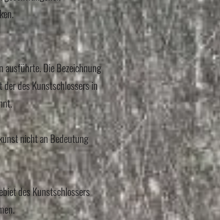
ken.
en ausführte. Die Bezeichnung
der des Kunstschlossers in
nnt.
kunst nicht an Bedeutung
ebiet des Kunstschlossers
men.