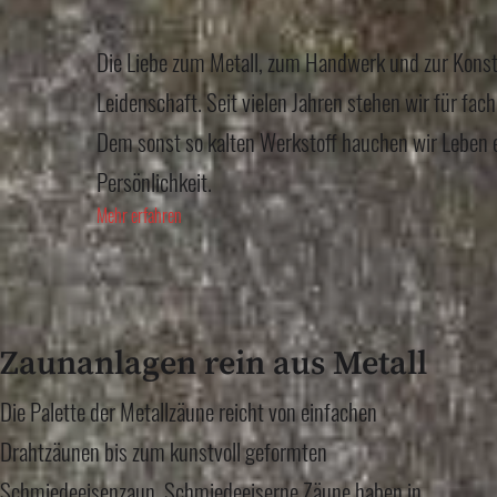
Die Liebe zum Metall, zum Handwerk und zur Konstr
Leidenschaft. Seit vielen Jahren stehen wir für fac
Dem sonst so kalten Werkstoff hauchen wir Leben 
Persönlichkeit.
Mehr erfahren
Zaunanlagen rein aus Metall
Die Palette der Metallzäune reicht von einfachen
Drahtzäunen bis zum kunstvoll geformten
Schmiedeeisenzaun. Schmiedeeiserne Zäune haben in