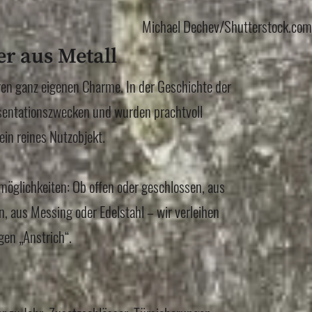
Michael Dechev/Shutterstock.com
r aus Metall
en ganz eigenen Charme. In der Geschichte der
äsentationszwecken und wurden prachtvoll
ein reines Nutzobjekt.
möglichkeiten: Ob offen oder geschlossen, aus
, aus Messing oder Edelstahl – wir verleihen
gen „Anstrich“.