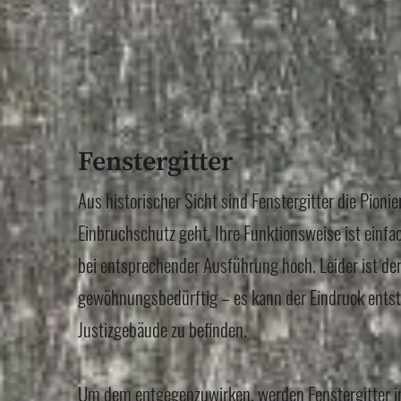
Fenstergitter
Aus historischer Sicht sind Fenstergitter die Pioni
Einbruchschutz geht. Ihre Funktionsweise ist einf
bei entsprechender Ausführung hoch. Leider ist de
gewöhnungsbedürftig – es kann der Eindruck entst
Justizgebäude zu befinden.
Um dem entgegenzuwirken, werden Fenstergitter 