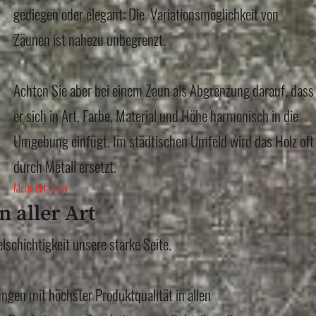
gediegen oder elegant: Die Variationsmöglichkeit von
Zäunen ist nahezu unbegrenzt.
Achten Sie aber bei einem Zaun als Abgrenzung darauf, dass
er sich in Art, Farbe, Material und Höhe harmonisch in die
Umgebung einfügt. Im städtischen Umfeld wird das Holz oft
durch Metall ersetzt.
Mehr erfahren
n aller Art
elschichtigkeit unsere starke Seite.
ungen mit höchster Produktqualität in allen