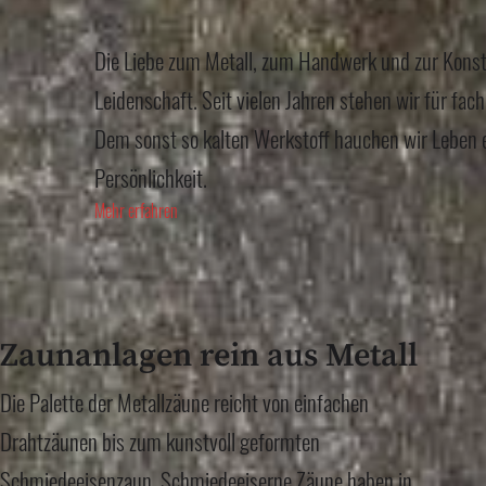
Die Liebe zum Metall, zum Handwerk und zur Konstr
Leidenschaft. Seit vielen Jahren stehen wir für fac
Dem sonst so kalten Werkstoff hauchen wir Leben 
Persönlichkeit.
Mehr erfahren
Zaunanlagen rein aus Metall
Die Palette der Metallzäune reicht von einfachen
Drahtzäunen bis zum kunstvoll geformten
Schmiedeeisenzaun. Schmiedeeiserne Zäune haben in