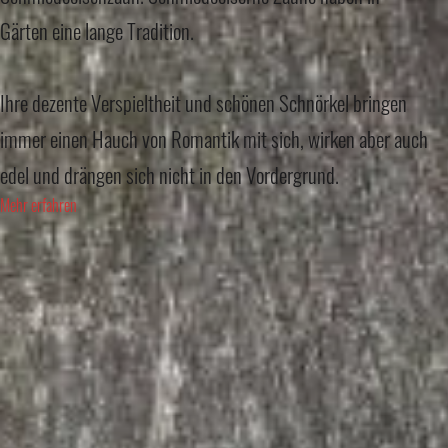
Gärten eine lange Tradition.
Ihre dezente Verspieltheit und schönen Schnörkel bringen
immer einen Hauch von Romantik mit sich, wirken aber auch
edel und drängen sich nicht in den Vordergrund.
Mehr erfahren