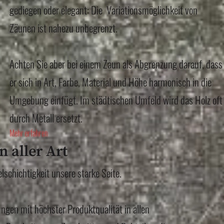
gediegen oder elegant: Die Variationsmöglichkeit von
Zäunen ist nahezu unbegrenzt.
Achten Sie aber bei einem Zaun als Abgrenzung darauf, dass
er sich in Art, Farbe, Material und Höhe harmonisch in die
Umgebung einfügt. Im städtischen Umfeld wird das Holz oft
durch Metall ersetzt.
Mehr erfahren
n aller Art
elschichtigkeit unsere starke Seite.
ungen mit höchster Produktqualität in allen