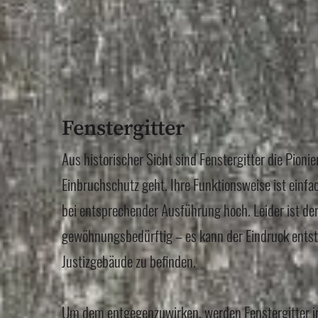
Fenstergitter
Aus historischer Sicht sind Fenstergitter die Pioni
Einbruchschutz geht. Ihre Funktionsweise ist einf
bei entsprechender Ausführung hoch. Leider ist de
gewöhnungsbedürftig – es kann der Eindruck entst
Justizgebäude zu befinden.
Um dem entgegenzuwirken, werden Fenstergitter 