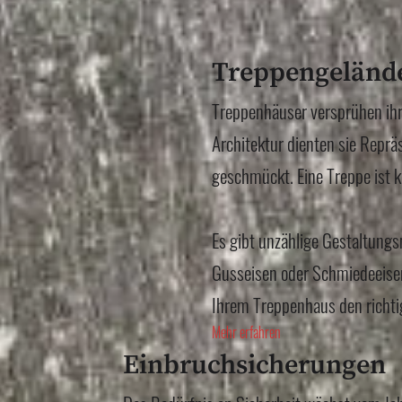
Treppengelände
Treppenhäuser versprühen ihr
Architektur dienten sie Repr
geschmückt. Eine Treppe ist k
Es gibt unzählige Gestaltungs
Gusseisen oder Schmiedeeisen
Ihrem Treppenhaus den richti
Mehr erfahren
Einbruchsicherungen