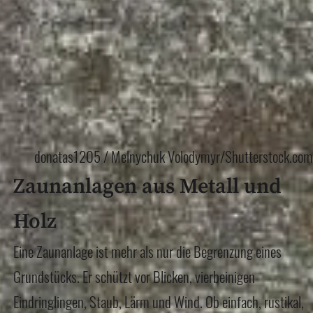
donatas1205 / Melnychuk Volodymyr/Shutterstock.com
Zaunanlagen aus Metall und
Holz
Eine Zaunanlage ist mehr als nur die Begrenzung eines
Grundstücks. Er schützt vor Blicken, vierbeinigen
Eindringlingen, Staub, Lärm und Wind. Ob einfach, rustikal,