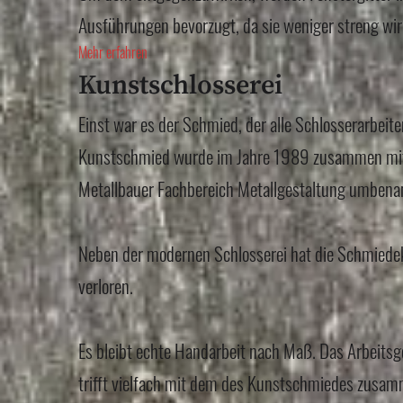
Ausführungen bevorzugt, da sie weniger streng wir
Mehr erfahren
Kunstschlosserei
Einst war es der Schmied, der alle Schlosserarbeit
Kunstschmied wurde im Jahre 1989 zusammen mit 
Metallbauer Fachbereich Metallgestaltung umbena
Neben der modernen Schlosserei hat die Schmiede
verloren.
Es bleibt echte Handarbeit nach Maß. Das Arbeitsg
trifft vielfach mit dem des Kunstschmiedes zusam