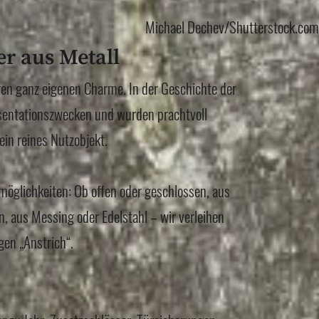
Michael Dechev/Shutterstock.com
r aus Metall
en ganz eigenen Charme. In der Geschichte der
äsentationszwecken und wurden prachtvoll
ein reines Nutzobjekt.
möglichkeiten: Ob offen oder geschlossen, aus
, aus Messing oder Edelstahl – wir verleihen
gen „Anstrich“.