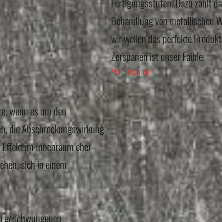
Fertigungsstufen. Dazu zählt da
Behandlung von metallischen We
wir wollen das perfekte Produk
Zerspanen ist unser Faible.
Mehr erfahren
ere, wenn es um den
ach, die Abschreckungswirkung
r Effekt im Innenraum eher
ehen, sich in einem
in geschwungenen