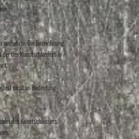
ken.
en ausführte. Die Bezeichnung
der des Kunstschlossers in
nnt.
kunst nicht an Bedeutung
ebiet des Kunstschlossers
men.