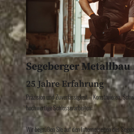
Segeberger Metallbau
25 Jahre Erfahrung
Präzision und Zuverlässigkeit – Konstruieren, Sch
hochwertige Schlosserarbeiten:
Wir begrüßen Sie auf den Internetseiten des Segeb